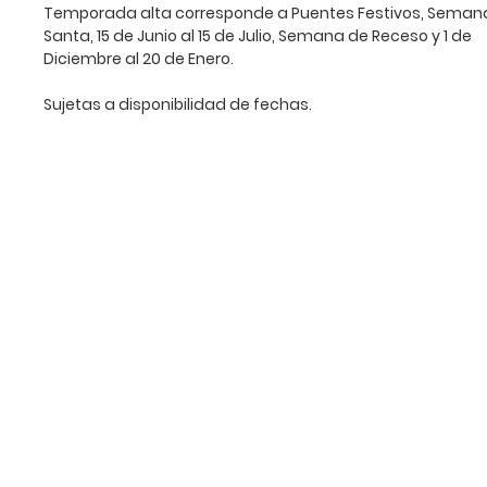
Temporada alta corresponde a Puentes Festivos, Seman
Balcón con BBQ -Cocina 
Santa, 15 de Junio al 15 de Julio, Semana de Receso y 1 de
-Zona de
Diciembre al 20 de Enero.
Ameni
-Cancha de tenis -Canc
Sujetas a disponibilidad de fechas.
Capilla -Juegos
-Piscina para niños -Pisc
Piscina para a
-Portería -Parque centra
abierto -Saun
-Zona de tobo
Mientras que en la ciudad
como el recuerdo de 