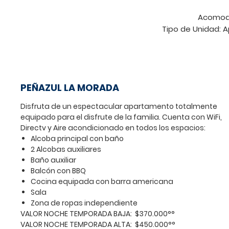
Acomod
Tipo de Unidad:
A
El valor incluye una 
7 personas en un Aparta
PEÑAZUL LA MORADA
Un lugar donde la felici
espacios llenos de entret
Disfruta de un espectacular apartamento totalmente
como canchas, zonas húm
equipado para el disfrute de la familia. Cuenta con WiFi,
principal de Ricaurte – G
Directv y Aire acondicionado en todos los espacios:
Carulla, hay un lugar id
Alcoba principal con baño
semanas: Condominio Pe
2 Alcobas auxiliares
con un clima que invita 
Baño auxiliar
para romper la monotonía; 
Balcón con BBQ
Cocina equipada con barra americana
Disfruta de un espe
Sala
equipado para el disfrute 
Zona de ropas independiente
y Aire acondici
VALOR NOCHE TEMPORADA BAJA: $370.000°°
Ameni
VALOR NOCHE TEMPORADA ALTA: $450.000°°
-Alcoba principal con baño