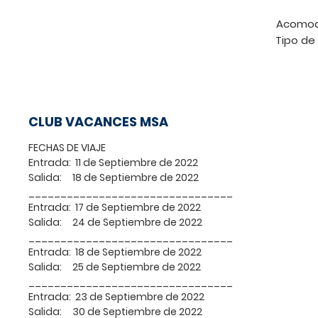
Acomo
Tipo de
El valor incluye una s
personas en una Suite 
CLUB VACANCES MSA
Club Vacances MSA se
Canadá. Visite el cercano
FECHAS DE VIAJE
esquí de clase mundial, 
Entrada:
11 de Septiembre de 2022
tirados por perros y c
Salida:
18 de Septiembre de 2022
desarrollo está cerca de
________________________________
río St. Lawrence. Charlev
Entrada:
17 de Septiembre de 2022
restaurantes y cruceros d
Salida:
24 de Septiembre de 2022
actividades cercanas incl
________________________________
Entrada:
18 de Septiembre de 2022
campos de golf, Viejo Que
Salida:
25 de Septiembre de 2022
de verano hay senderismo,
________________________________
los senderos y montañas.
Entrada:
23 de Septiembre de 2022
en actividades que 
Salida:
30 de Septiembre de 2022